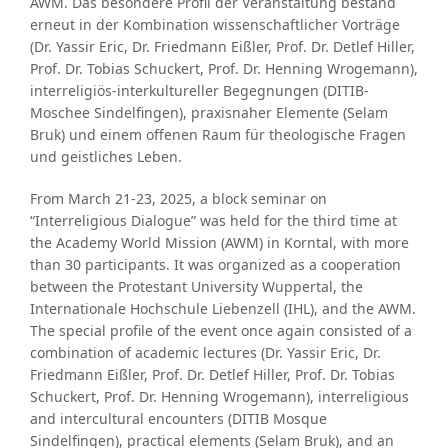
AWM. Das besondere Profil der Veranstaltung bestand
erneut in der Kombination wissenschaftlicher Vorträge
(Dr. Yassir Eric, Dr. Friedmann Eißler, Prof. Dr. Detlef Hiller,
Prof. Dr. Tobias Schuckert, Prof. Dr. Henning Wrogemann),
interreligiös-interkultureller Begegnungen (DITIB-
Moschee Sindelfingen), praxisnaher Elemente (Selam
Bruk) und einem offenen Raum für theologische Fragen
und geistliches Leben.
From March 21-23, 2025, a block seminar on
“Interreligious Dialogue” was held for the third time at
the Academy World Mission (AWM) in Korntal, with more
than 30 participants. It was organized as a cooperation
between the Protestant University Wuppertal, the
Internationale Hochschule Liebenzell (IHL), and the AWM.
The special profile of the event once again consisted of a
combination of academic lectures (Dr. Yassir Eric, Dr.
Friedmann Eißler, Prof. Dr. Detlef Hiller, Prof. Dr. Tobias
Schuckert, Prof. Dr. Henning Wrogemann), interreligious
and intercultural encounters (DITIB Mosque
Sindelfingen), practical elements (Selam Bruk), and an